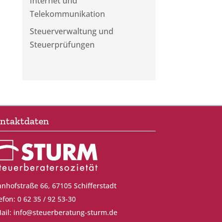
Internet und
Telekommunikation
Steuerverwaltung und
Steuerprüfungen
ntaktdaten
nhofstraße 66, 67105 Schifferstadt
efon: 0 62 35 / 92 53-30
ail:
info@steuerberatung-sturm.de