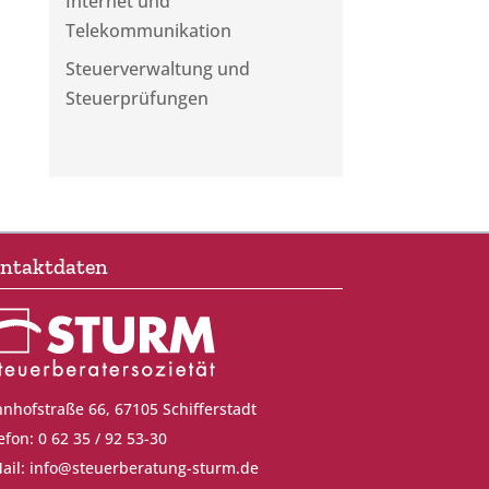
Internet und
Telekommunikation
Steuerverwaltung und
Steuerprüfungen
ntaktdaten
nhofstraße 66, 67105 Schifferstadt
efon: 0 62 35 / 92 53-30
ail:
info@steuerberatung-sturm.de